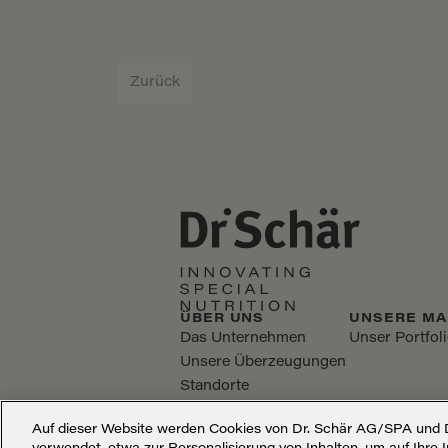
Zurück
ÜBER UNS
UNSERE MA
Das Unternehmen
Unser Portfol
Unsere Überzeugungen
Standorte
Anton Schär Stiftung
Auf dieser Website werden Cookies von Dr. Schär AG/SPA und D