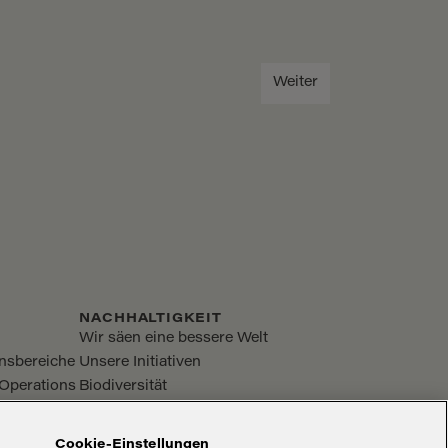
Weiter
NACHHALTIGKEIT
Wir säen eine bessere Welt
nsbereiche
Unsere Initiativen
Operations
Biodiversität
Verpackung
Logistik & Produktion
Cookie-Einstellungen