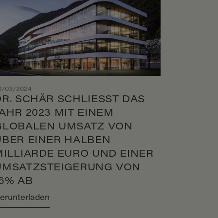
0/03/2024
R. SCHÄR SCHLIESST DAS J
HR 2023 MIT EINEM G
LOBALEN UMSATZ VON Ü
BER EINER HALBEN M
ILLIARDE EURO UND EINER U
MSATZSTEIGERUNG VON 1
6% AB
erunterladen