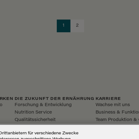
1
2
RKEN
DIE ZUKUNFT DER ERNÄHRUNG
KARRIERE
io
Forschung & Entwicklung
Wachse mit uns
Nutrition Service
Business & Funktio
Qualitätssicherheit
Team Produktion & 
Offene Stellen
rittanbietern für verschiedene Zwecke