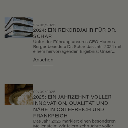
25/02/2025
2024: EIN REKORDJAHR FÜR DR.
SCHÄR
Unter der Führung unseres CEO Hannes
Berger beendete Dr. Schär das Jahr 2024 mit
einem hervorragenden Ergebnis: Unser
weltweiter Umsatz erreichte 624 Millionen
Ansehen
Euro, was einem Plus von 11 % gegenüber
dem Vorjahr entspricht. Dieser Erfolg ist das
Resultat einer durchdachten Strategie und
klaren Vision, die darauf abzielt, weiter zu
wachsen, die Zukunft der glutenfreien
Ernährung und Produkte für besondere
Ernährungsbedürfnisse mitzugestalten
02/09/2025
sowie noch gezielter auf die Anforderungen
2025: EIN JAHRZEHNT VOLLER
unserer weltweiten Konsumenten
INNOVATION, QUALITÄT UND
einzugehen.
NÄHE IN ÖSTERREICH UND
FRANKREICH
Das Jahr 2025 markiert einen besonderen
Meilenstein: Wir feiern zehn Jahre voller