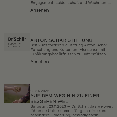
Engagement, Leidenschaft und Wachstum –
sowohl in unserem Werk in Klagenfurt,
Ansehen
Österreich, als auch in unserem Büro in
Lyon, Frankreich. Zwei unterschiedliche
Geschichten, verbunden durch dieselbe
Energie und Mission: das Leben von
Menschen mit besonderen
Ernährungsbedürfnissen einfacher und
angenehmer zu gestalten.
ANTON SCHÄR STIFTUNG
Seit 2023 fördert die Stiftung Anton Schär
Forschung und Kultur, um Menschen mit
Ernährungsbedürfnissen zu unterstützen...
Ansehen
23/11/2023
AUF DEM WEG HIN ZU EINER
BESSEREN WELT
Burgstall, 23.11.2023 − Dr. Schär, das weltweit
führende Unternehmen für glutenfreie und
besondere Ernährung, bekräftigt sein