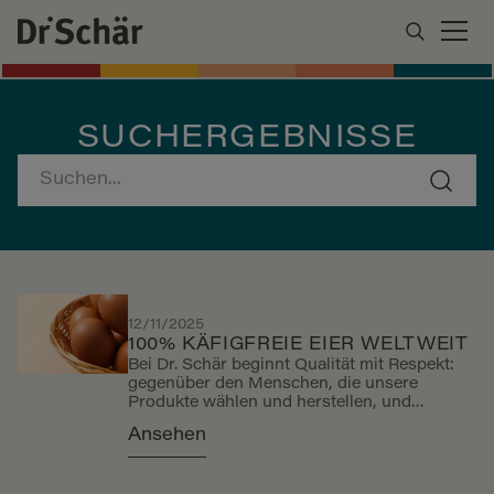
SUCHERGEBNISSE
12/11/2025
100% KÄFIGFREIE EIER WELTWEIT
Bei Dr. Schär beginnt Qualität mit Respekt:
gegenüber den Menschen, die unsere
Produkte wählen und herstellen, und
gegenüber unserer Umwelt. Aus dieser
Ansehen
Überzeugung heraus haben wir bereits 2016
einen neuen Weg eingeschlagen – mit dem
Ziel, die Verwendung von Eiern aus