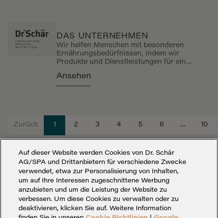
DAS UNTERNEHMEN
Wir helfen Menschen mit besonderen
Ernährungsbedürfnissen, indem wir
Produkte und Dienstleistungen für ein
dauerhaftes...
Ansehen
Zurück
1
2
3
4
5
6
…
10
Auf dieser Website werden Cookies von Dr. Schär
AG/SPA und Drittanbietern für verschiedene Zwecke
verwendet, etwa zur Personalisierung von Inhalten,
um auf Ihre Interessen zugeschnittene Werbung
anzubieten und um die Leistung der Website zu
verbessen. Um diese Cookies zu verwalten oder zu
deaktivieren, klicken Sie auf. Weitere Information
finden Sie in unseren
Cookie Richtlinien
|
Google