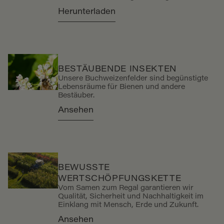
Engagement für eine genussvolle und
Herunterladen
nachhaltige Ernährung. Vier strategische
Säulen stützen das Südtiroler Unternehmen
auf dem Weg zur Nachhaltigkeit: Förderung
der Biodiversität und der nachhaltigen
Landwirtschaft, Minimierung der
Umweltauswirkungen von Verpackungen,
Reduzierung der CO2-Emissionen und
BESTÄUBENDE INSEKTEN
Unterstützung von Vielfalt und
Unsere Buchweizenfelder sind begünstigte
Gleichstellung. In seinem heute
Lebensräume für Bienen und andere
veröffentlichten Nachhaltigkeitsbericht stellt
Bestäuber.
Dr. Schär die Projekte und Ergebnisse für
den Zweijahreszeitraum 2021-2022 vor.
Ansehen
BEWUSSTE
WERTSCHÖPFUNGSKETTE
Vom Samen zum Regal garantieren wir
Qualität, Sicherheit und Nachhaltigkeit im
Einklang mit Mensch, Erde und Zukunft.
Ansehen