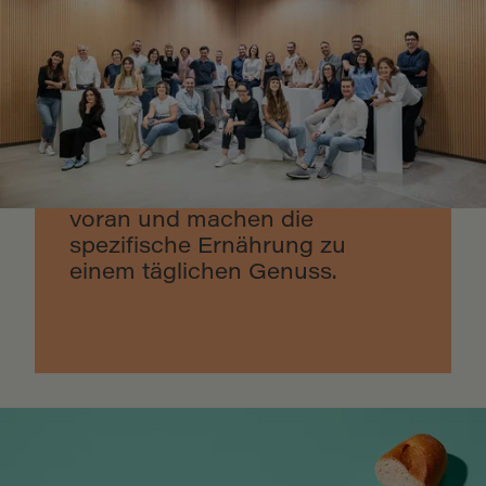
NÄHRT
Dr. Schär R&D Centre
In unseren Laboren treiben
Forschung und Innovation die
Entwicklung schmackhafter
und sicherer Lebensmittel
voran und machen die
spezifische Ernährung zu
einem täglichen Genuss.