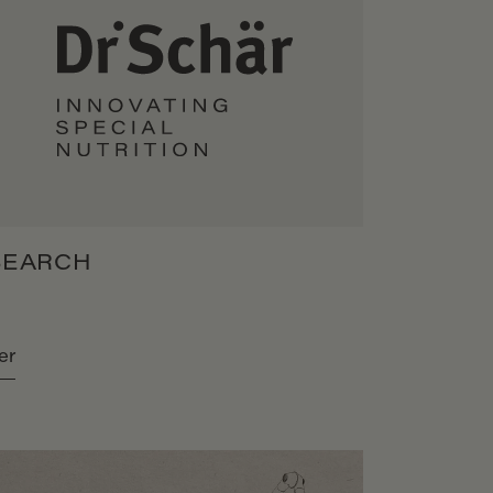
SEARCH
er