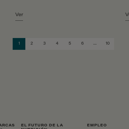
referencia dentro de nuestra red internacional, lo
que nos permite acercar nuestra experiencia en
productos sin gluten y en nutrición para
Ver
V
necesidades dietéticas especiales a
consumidores de todo el mundo.
1
2
3
4
5
6
…
10
ARCAS
EL FUTURO DE LA
EMPLEO