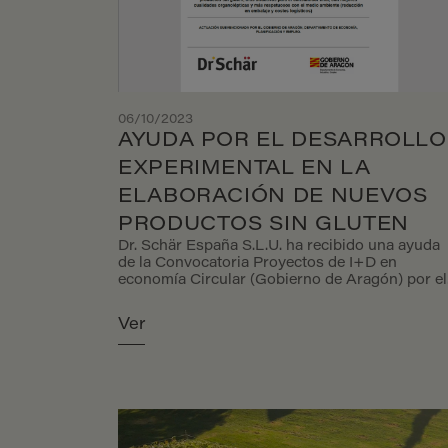
06/10/2023
AYUDA POR EL DESARROLLO
EXPERIMENTAL EN LA
ELABORACIÓN DE NUEVOS
PRODUCTOS SIN GLUTEN
Dr. Schär España S.L.U. ha recibido una ayuda
de la Convocatoria Proyectos de I+D en
economía Circular (Gobierno de Aragón) por el
desarrollo experimental en la elaboración de
nuevos productos sin gluten, reformulación de
Ver
los existentes, que tendrán una apariencia al
consumidor más parecida al mass market,
reducción de embalaje (reciclables, reciclados,
compostables) y ahorro de costes logísticos c
las nuevas líneas de producción.