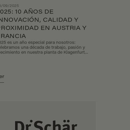
3/09/2025
025: 10 AÑOS DE
INNOVACIÓN, CALIDAD Y
PROXIMIDAD EN AUSTRIA Y
FRANCIA
025 es un año especial para nosotros:
elebramos una década de trabajo, pasión y
recimiento en nuestra planta de Klagenfurt
Austria) y en nuestra oficina de Lyon (Francia).
os historias diferentes unidas por la misma
nergía y la misma misión: hacer la vida más
ácil y agradable a las personas con necesidades
er
utricionales especiales.