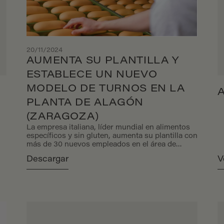
20/11/2024
AUMENTA SU PLANTILLA Y
ESTABLECE UN NUEVO
MODELO DE TURNOS EN LA
PLANTA DE ALAGÓN
(ZARAGOZA)
La empresa italiana, líder mundial en alimentos
específicos y sin gluten, aumenta su plantilla con
más de 30 nuevos empleados en el área de
producción y establece un nuevo modelo de
Descargar
V
turnos enfocándose en construir una integración
saludable entre la vida profesional y la vida
privada.