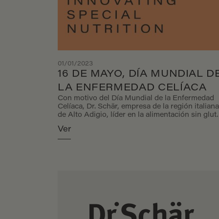
01/01/2023
16 DE MAYO, DÍA MUNDIAL D
LA ENFERMEDAD CELÍACA
Con motivo del Día Mundial de la Enfermedad
Celíaca, Dr. Schär, empresa de la región italiana
de Alto Adigio, líder en la alimentación sin glut
y requisitos nutricionales especiales, reafirma 
Ver
compromiso de dar a conocer los trastornos
relacionados con el gluten ayudando y
orientando a los consumidores sobre la gestió
de la dieta sin gluten, el único tratamiento
disponible hasta la fecha.