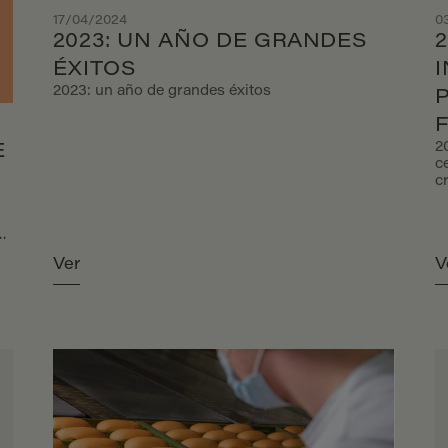
17/04/2024
0
2023: UN AÑO DE GRANDES
2
ÉXITOS
2023: un año de grandes éxitos
2
E
c
c
(
D
e
en
f
su
Ver
V
n
n