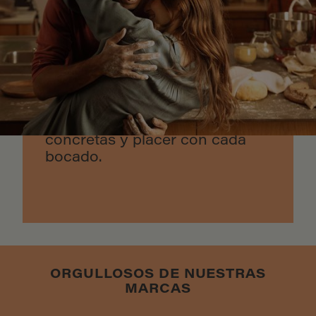
NUTRICIÓN Y
SABOR VAN DE
LA MANO
Productos pensados para unir
a las personas: calidad,
atención a unas necesidades
concretas y placer con cada
bocado.
ORGULLOSOS DE NUESTRAS
MARCAS