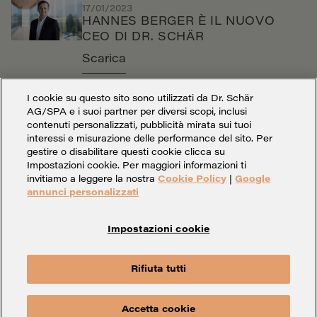
17/01/2023
HANNES BERGER È IL NUOVO
CEO DI DR. SCHÄR
Scarica
I cookie su questo sito sono utilizzati da Dr. Schär
AG/SPA e i suoi partner per diversi scopi, inclusi
contenuti personalizzati, pubblicità mirata sui tuoi
interessi e misurazione delle performance del sito. Per
gestire o disabilitare questi cookie clicca su
Impostazioni cookie. Per maggiori informazioni ti
invitiamo a leggere la nostra
Cookie Policy
|
Google
annunci personalizzati
Impostazioni cookie
Impostazioni cookie
Dati societari
Privacy
Rifiuta tutti
Whistleblowing
Contatto
Accetta cookie