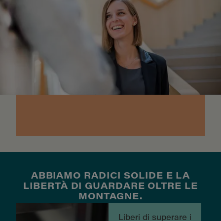
MEGLIO DI TE
Lavorare in Dr. Schär significa
liberare il meglio di te per fare
davvero la differenza,
migliorando la vita delle
persone con esigenze
nutrizionali specifiche.
ABBIAMO RADICI SOLIDE E LA
LIBERTÀ DI GUARDARE OLTRE LE
MONTAGNE.
Liberi di superare i