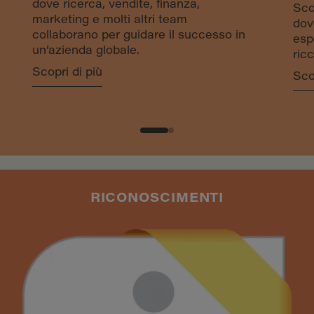
dove ricerca, vendite, finanza,
Scop
marketing e molti altri team
dov
collaborano per guidare il successo in
esp
un’azienda globale.
ricc
Scopri di più
Sco
RICONOSCIMENTI