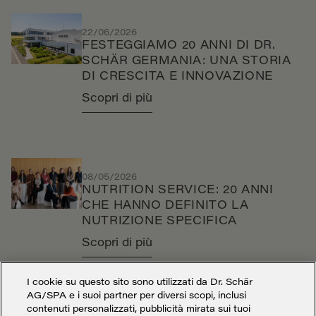
22/06/2026
FESTEGGIAMO 20 ANNI DI DR.
SCHÄR GERMANIA: UNA STORIA
DI CRESCITA E INNOVAZIONE
Scopri di più
08/05/2026
NUTRITION SERVICE: 20 ANNI
CHE HANNO DEFINITO LA
NUTRIZIONE SPECIFICA
Scopri di più
I cookie su questo sito sono utilizzati da Dr. Schär
AG/SPA e i suoi partner per diversi scopi, inclusi
contenuti personalizzati, pubblicità mirata sui tuoi