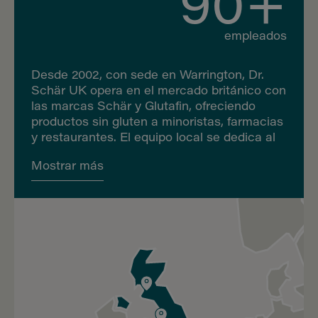
90+
empleados
Desde 2002, con sede en Warrington, Dr.
Schär UK opera en el mercado británico con
las marcas Schär y Glutafin, ofreciendo
productos sin gluten a minoristas, farmacias
y restaurantes. El equipo local se dedica al
marketing, las ventas y el asesoramiento
Mostrar más
nutricional personalizado para consumidores
con necesidades especiales. Desde 2022,
con la adquisición de GDR Food Technology
Ltd. en Glasgow, el compromiso de la
empresa se ha ampliado también a la
producción de pan fresco sin alérgenos.