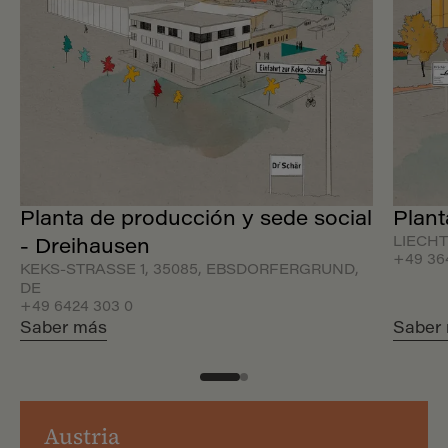
Planta de producción y sede social
Plant
LIECHT
- Dreihausen
+49 364
KEKS-STRASSE 1, 35085, EBSDORFERGRUND, D
E
+49 6424 303 0
Saber más
Saber
Austria