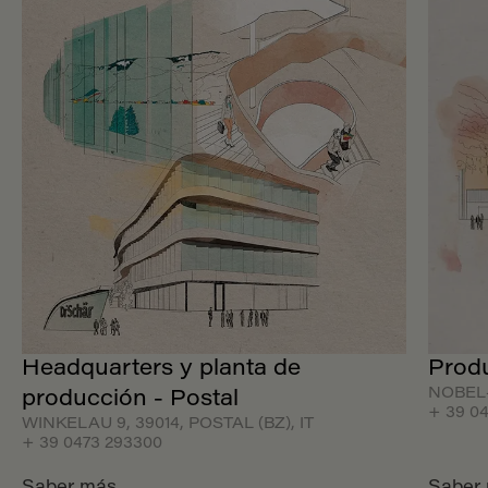
Headquarters y planta de
Produ
NOBEL- 
producción - Postal
+ 39 0
WINKELAU 9, 39014, POSTAL (BZ), IT
+ 39 0473 293300