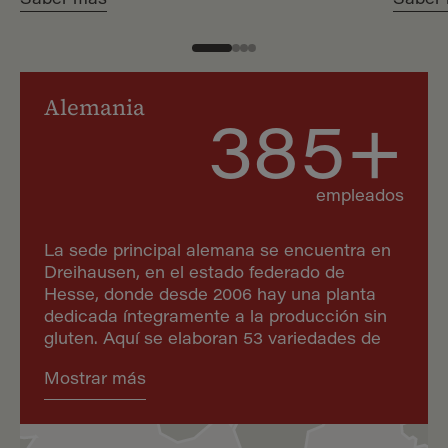
Saber más
Saber
Alemania
385+
empleados
La sede principal alemana se encuentra en
Dreihausen, en el estado federado de
Hesse, donde desde 2006 hay una planta
dedicada íntegramente a la producción sin
gluten. Aquí se elaboran 53 variedades de
galletas, distribuidas por todo el mundo. En
Mostrar más
Apolda, Turingia, una segunda planta, en
funcionamiento desde 2006, produce
diferentes tipos de pan sin gluten destinados