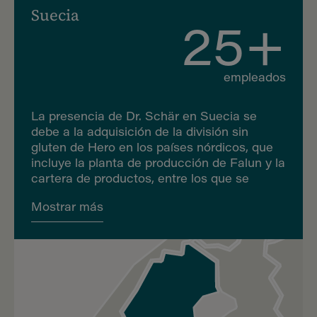
Suecia
25+
empleados
La presencia de Dr. Schär en Suecia se
debe a la adquisición de la división sin
gluten de Hero en los países nórdicos, que
incluye la planta de producción de Falun y la
cartera de productos, entre los que se
encuentra el característico pan crujiente
Mostrar más
sueco. Además de la producción, la sede de
Estocolmo coordina las actividades de
marketing para apoyar el crecimiento de la
marca en todo el mercado escandinavo,
además de albergar la Testbakery, que
colabora con el Centro de I+D de Trieste y
el departamento de desarrollo de categorías