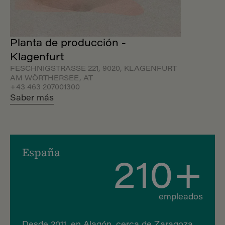
Planta de producción -
Klagenfurt
FESCHNIGSTRASSE 221, 9020, KLAGENFURT A
M WÖRTHERSEE, AT
+43 463 207001300
Saber más
España
210+
empleados
Desde 2011, en Alagón, cerca de Zaragoza,