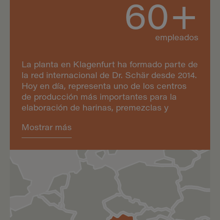
60+
empleados
La planta en Klagenfurt ha formado parte de
la red internacional de Dr. Schär desde 2014.
Hoy en día, representa uno de los centros
de producción más importantes para la
elaboración de harinas, premezclas y
mezclas de cereales sin gluten y con bajo
Mostrar más
contenido proteico destinadas a las plantas
de transformación de la empresa, así como
harinas sin gluten y con bajo contenido
proteico para los consumidores finales.