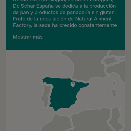
Dr. Schär España se dedica a la producción
de pan y productos de panadería sin gluten.
Fruto de la adquisición de Natural Aliment
Factory, la sede ha crecido constantemente
hasta convertirse en un centro de
Mostrar más
producción de más de 10 000 m². En la
actualidad cuenta con tres líneas de
producción dedicadas a baguettes,
panecillos, bollería y pan de molde,
destinados a los mercados internacionales.