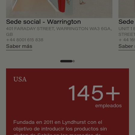
Sede social - Warrington
Sede 
401 FARADAY STREET, WARRINGTON WA3 6GA,
UNIT 1
GB
STREET
+44 8001 615 838
+ 44 16
Saber más
Saber
USA
145+
empleados
Fundada en 2011 en Lyndhurst con el
objetivo de introducir los productos sin