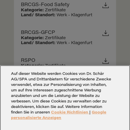
BRCGS-Food Safety
Kategorie:
Zertifikate
Land/ Standort:
Werk - Klagenfurt
BRCGS-GFCP
Kategorie:
Zertifikate
Land/ Standort:
Werk - Klagenfurt
RSPO
Kategorie:
Zertifikate
Land/ Standort:
Werk - Klagenfurt
Auf dieser Website werden Cookies von Dr. Schär
AG/SPA und Drittanbietern für verschiedene Zwecke
verwendet, etwa zur Personalisierung von Inhalten,
um auf Ihre Interessen zugeschnittene Werbung
anzubieten und um die Leistung der Website zu
verbessen. Um diese Cookies zu verwalten oder zu
deaktivieren, klicken Sie auf. Weitere Information
finden Sie in unseren
Cookie Richtlinien
|
Google
personalisierte Anzeigen