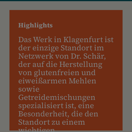
Highlights
Das Werk in Klagenfurt ist
der einzige Standort im
Netzwerk von Dr. Schär,
der auf die Herstellung
von glutenfreien und
eiweißarmen Mehlen
sowie
Getreidemischungen
spezialisiert ist, eine
Besonderheit, die den
Standort zu einem
wichtigen