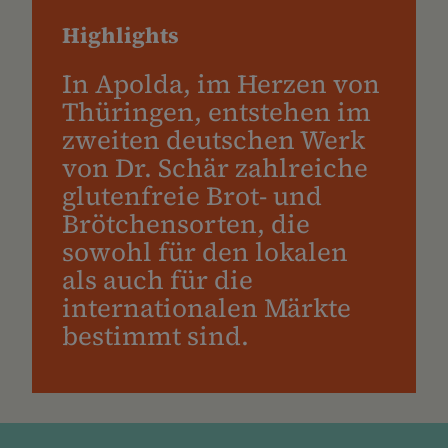
Highlights
In Apolda, im Herzen von
Thüringen, entstehen im
zweiten deutschen Werk
von Dr. Schär zahlreiche
glutenfreie Brot- und
Brötchensorten, die
sowohl für den lokalen
als auch für die
internationalen Märkte
bestimmt sind.