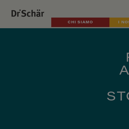
CHI SIAMO
I NO
A
ST