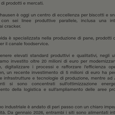
di prodotti e mercati.
sen è oggi un centro di eccellenza per biscotti e sn
con sei linee produttive parallele, inclusa una in
ai cracker.
 è specializzata nella produzione di pane, prodotti d
er il canale foodservice.
nere elevati standard produttivi e qualitativi, negli ul
amo investito oltre 20 milioni di euro per modernizzar
e, digitalizzare i processi e rafforzare l’efficienza op
n, un recente investimento di 5 milioni di euro ha p
e infrastrutture e tecnologie di produzione, mentre ad 
enti si sono concentrati sull’ottimizzazione energe
ento della logistica e sull’ampliamento delle aree pr
po industriale è andato di pari passo con un chiaro impe
lità. Da gennaio 2026, entrambi i siti sono alimentati i