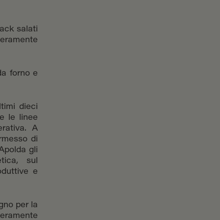
ack salati
teramente
a forno e
timi dieci
e le linee
erativa. A
ermesso di
Apolda gli
tica, sul
oduttive e
gno per la
nteramente