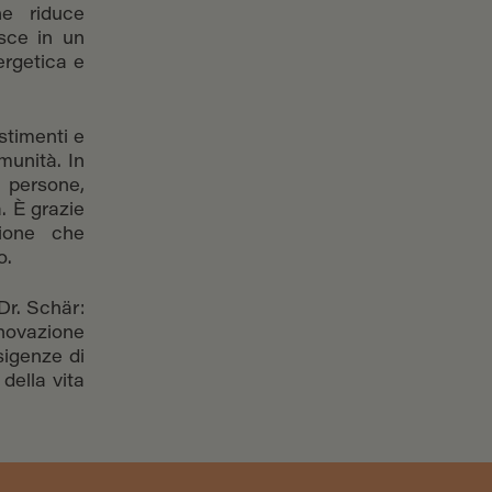
he riduce
isce in un
ergetica e
estimenti e
munità. In
 persone,
. È grazie
sione che
o.
 Dr. Schär:
nnovazione
sigenze di
della vita