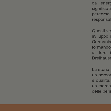
da energ
significa
percorso 
responsabi
Questi ven
sviluppo 
Germania
formando 
al loro 
Dreihause
La storia 
un percor
e qualità
un mercat
delle per