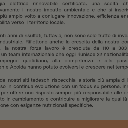
ia elettrica rinnovabile certificata, una scelta c
tivamente il nostro impatto ambientale e che si inser
più ampio volto a coniugare innovazione, efficienza en
lità verso il territorio locale.
ti anni di risultati, tuttavia, non sono solo frutto di inv
industriale. Riflettono anche la crescita della nostra co
, la nostra forza lavoro è cresciuta da 110 a 383
un team internazionale che oggi riunisce 22 nazionalità
impegno quotidiano, alla competenza e alla pas
n e Apolda hanno potuto evolversi e crescere nel temp
dei nostri siti tedeschi rispecchia la storia più ampia di
so in continua evoluzione con un focus su persone, i
, per offrire una risposta sempre più responsabile alle e
o in cambiamento e contribuire a migliorare la qualità 
sone con esigenze nutrizionali specifiche.