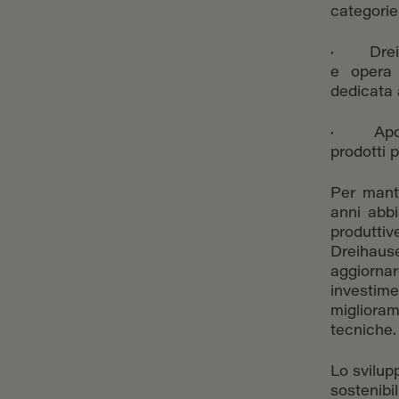
categorie 
· Dreihau
e opera 
dedicata 
· Apolda
prodotti p
Per mante
anni abbi
produttiv
Dreihause
aggiornar
investim
miglioram
tecniche.
Lo svilup
sostenibi