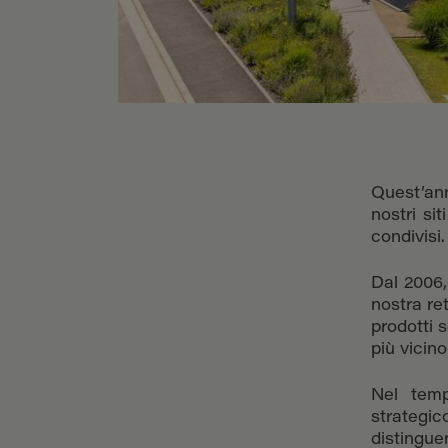
Quest’an
nostri sit
condivisi.
Dal 2006, 
nostra re
prodotti 
più vicino
Nel temp
strategic
distingu