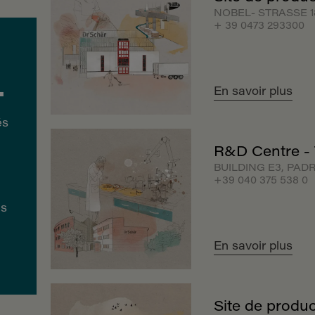
de
NOBEL- STRASSE 18,
+ 39 0473 293300
.
,
En savoir plus
s
t
R&D Centre - 
BUILDING E3, PADRI
+39 040 375 538 0
En savoir plus
Site de produc