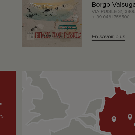
Borgo Valsug
VIA PUISLE 31, 38
+ 39 0461 758500
En savoir plus
+
és