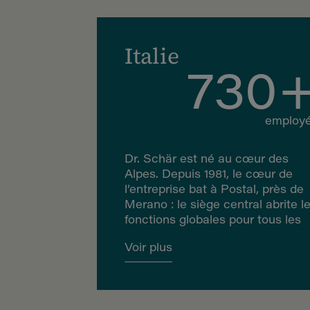
au sein de l’AREA Science Park 
Trieste. À Borgo Valsugana, dans
le Trentin, le siège de Dr. Schär
occupe la zone dénommé « ex
Gourmet Italia », acquise en 2013
Dédié aux plats cuisinés surgelés
le site a été agrandi en 2015 pour
accueillir le Pizza Center pour le
pizzas Schär sans gluten et,
depuis 2018, un nouveau bâtimen
pour la production de pain et de
petits pains.