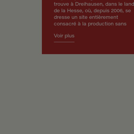
trouve à Dreihausen, dans le lan
de la Hesse, où, depuis 2006, se
dresse un site entièrement
consacré à la production sans
gluten. C’est là que sont
Voir plus
fabriquées 53 variétés de biscuits
distribués dans le monde entier. 
Apolda, dans la Thuringe, un
deuxième site, en activité depuis
2006, produit différents types de
pain sans gluten destiné à la
distribution locale et aux marché
internationaux.