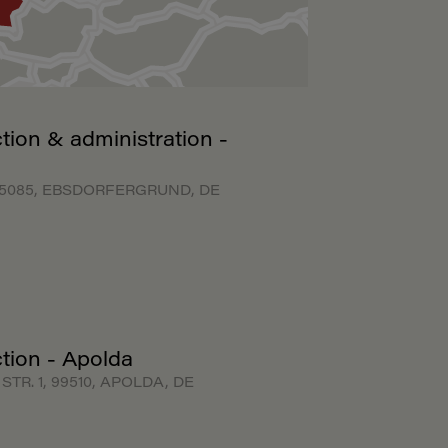
tion & administration -
35085, EBSDORFERGRUND, DE
tion - Apolda
TR. 1, 99510, APOLDA, DE