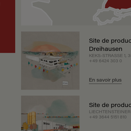
d
,
Site de produc
À
Dreihausen
KEKS-STRASSE 1, 
+49 6424 303 0
s
En savoir plus
Site de produc
LIECHTENSTEINER S
+49 3644 5151 810