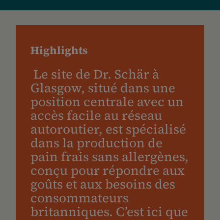
Highlights
Le site de Dr. Schär à
Glasgow, situé dans une
position centrale avec un
accès facile au réseau
autoroutier, est spécialisé
dans la production de
pain frais sans allergènes,
conçu pour répondre aux
goûts et aux besoins des
consommateurs
britanniques. C’est ici que