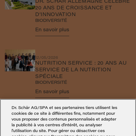
DR. SCHÄR ALLEMAGNE CÉLÈBRE
20 ANS DE CROISSANCE ET
D’INNOVATION
BIODIVERSITÉ
En savoir plus
12/05/2026
NUTRITION SERVICE : 20 ANS AU
SERVICE DE LA NUTRITION
SPÉCIALE
BIODIVERSITÉ
En savoir plus
Dr. Schär AG/SPA et ses partenaires tiers utilisent les
cookies de ce site à différentes fins, notamment pour
vous proposer des contenus personnalisés et adapter
la publicité à vos centres d'intérêt, ou analyser
l'utilisation du site. Pour gérer ou désactiver ces