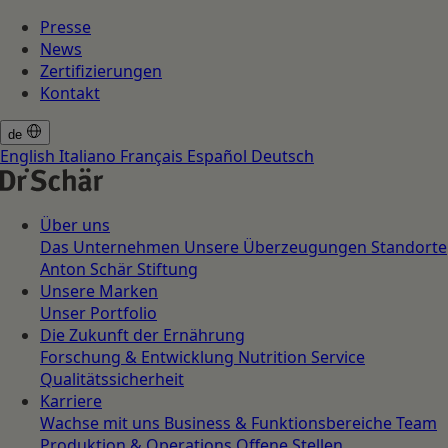
Presse
News
Zertifizierungen
Kontakt
de
English
Italiano
Français
Español
Deutsch
Über uns
Das Unternehmen
Unsere Überzeugungen
Standorte
Anton Schär Stiftung
Unsere Marken
Unser Portfolio
Die Zukunft der Ernährung
Forschung & Entwicklung
Nutrition Service
Qualitätssicherheit
Karriere
Wachse mit uns
Business & Funktionsbereiche
Team
Produktion & Operations
Offene Stellen