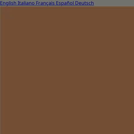
English
Italiano
Français
Español
Deutsch