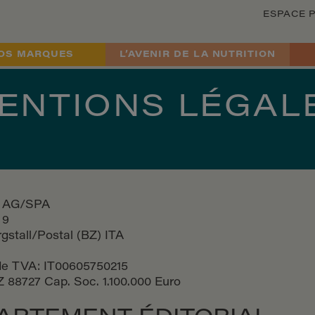
ESPACE 
OS MARQUES
L’AVENIR DE LA NUTRITION
ENTIONS LÉGAL
r AG/SPA
 9
gstall/Postal (BZ) ITA
e TVA: IT00605750215
88727 Cap. Soc. 1.100.000 Euro