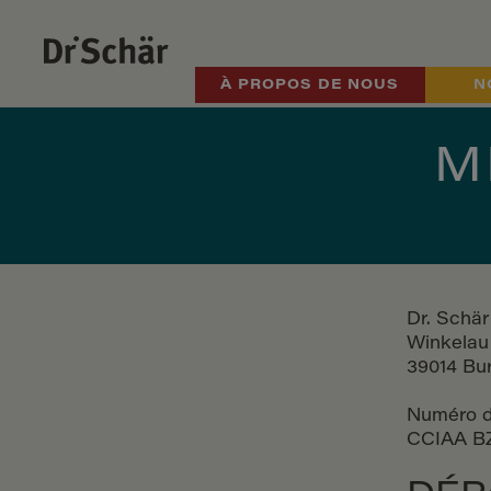
À PROPOS DE NOUS
N
M
Dr. Schä
Winkelau
39014 Bur
Numéro d
CCIAA BZ 